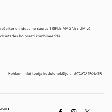
 mikrošeiker on ideaalne suurus TRIPLE MAGNESIUM või
 loksutades hõlpsasti kombineerida.
Rohkem infot tootja koduleheküljelt -
MICRO SHAKER
SISUL
E