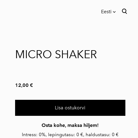
Eesti
lisati ostukorvi.
Vaata ostukorvi
Eesti
In English
MICRO SHAKER
12,00 €
Lisa ostukorvi
Osta kohe, maksa hiljem!
Intress: 0%, lepingutasu: 0 €, haldustasu: 0 €