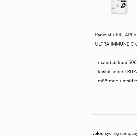
Parim viis PILLARi 
ULTRA IMMUNE C ühe 
- mahutab kuni 500
- kristallselge TRI
- mõõtmed untsides ja
veloo
cycling compan