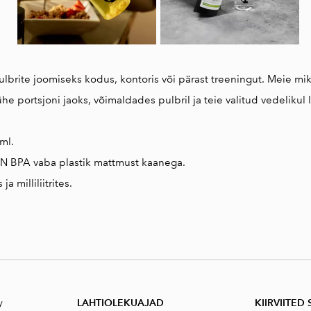
pulbrite joomiseks kodus, kontoris või pärast treeningut. Meie
portsjoni jaoks, võimaldades pulbril ja teie valitud vedelikul
ml.
TAN BPA vaba plastik mattmust kaanega.
 milliliitrites.
y
LAHTIOLEKUAJAD
KIIRVIITED 