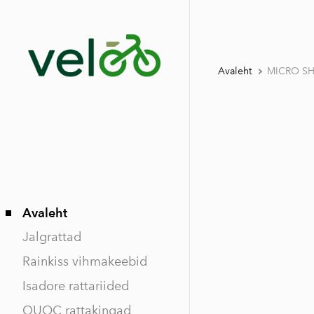
Avaleht
MICRO S
Avaleht
Jalgrattad
Rainkiss vihmakeebid
Isadore rattariided
QUOC rattakingad