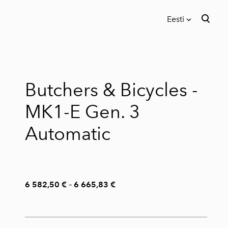
Eesti
lisati ostukorvi.
Vaata ostukorvi
Eesti
In English
Butchers & Bicycles -
MK1-E Gen. 3
Automatic
6 582,50 €
–
6 665,83 €