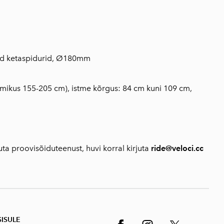
ised ketaspidurid, Ø180mm
hemikus 155-205 cm), istme kõrgus: 84 cm kuni 109 cm,
ta proovisõiduteenust, huvi korral kirjuta
ride@veloci.cc
SISUL
E