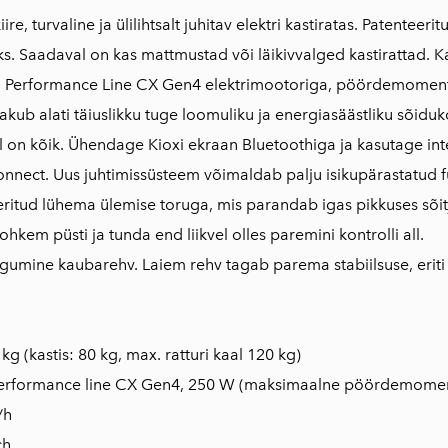
iire, turvaline ja ülilihtsalt juhitav elektri kastiratas. Patente
aks. Saadaval on kas mattmustad või läikivvalged kastirattad. K
Performance Line CX Gen4 elektrimootoriga, pöördemoment
akub alati täiuslikku tuge loomuliku ja energiasäästliku sõid
el on kõik. Ühendage Kioxi ekraan Bluetoothiga ja kasutage in
nnect. Uus juhtimissüsteem võimaldab palju isikupärastatud f
ritud lühema ülemise toruga, mis parandab igas pikkuses sõi
ohkem püsti ja tunda end liikvel olles paremini kontrolli all.
agumine kaubarehv. Laiem rehv tagab parema stabiilsuse, eriti
g (kastis: 80 kg, max. ratturi kaal 120 kg)
Performance line CX Gen4, 250 W (maksimaalne pöördemome
/h
ch