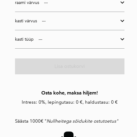
raami värvus
kasti värvus
kasti tüüp
Lisa ostukorvi
Osta kohe, maksa hiljem!
Intress: 0%, lepingutasu: 0 €, haldustasu: 0 €
Säästa 1000€ "
Nullheitega sõidukite ostutoetus"