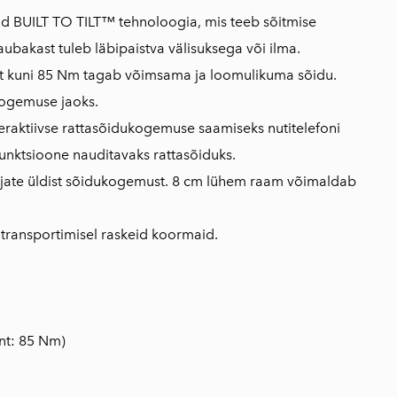
eritud BUILT TO TILT™ tehnoloogia, mis teeb sõitmise
aubakast tuleb läbipaistva välisuksega või ilma.
 kuni 85 Nm tagab võimsama ja loomulikuma sõidu.
ukogemuse jaoks.
teraktiivse rattasõidukogemuse saamiseks nutitelefoni
unktsioone nauditavaks rattasõiduks.
tjate üldist sõidukogemust. 8 cm lühem raam võimaldab
 transportimisel raskeid koormaid.
nt: 85 Nm)