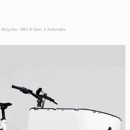
 Bicycles - MK1-E Gen. 3 Automatic