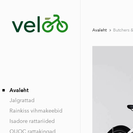
Avaleht
Butchers &
Avaleht
Jalgrattad
Rainkiss vihmakeebid
Isadore rattariided
QUOC rattakingad