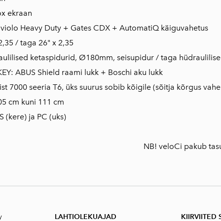
ox ekraan
Enviolo Heavy Duty + Gates CDX + AutomatiQ käiguvahetus
2,35 / taga 26" x 2,35
raulilised ketaspidurid, Ø180mm, seisupidur / taga hüdraulil
EY: ABUS Shield raami lukk + Boschi aku lukk
ist 7000 seeria T6, üks suurus sobib kõigile (sõitja kõrgus va
105 cm kuni 111 cm
S (kere) ja PC (uks)
NB! veloCi pakub tasu
y
LAHTIOLEKUAJAD
KIIRVIITED 