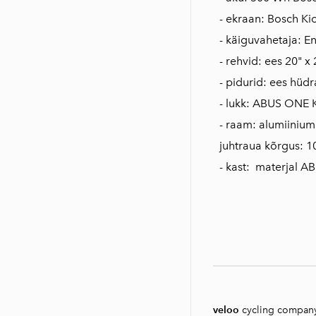
- ekraan: Bosch Ki
- käiguvahetaja: 
- rehvid: ees 20" x 
- pidurid: ees hüd
- lukk: ABUS ONE K
- raam: alumiinium
juhtraua kõrgus: 
- kast: materjal AB
veloo
cycling compan