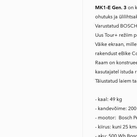
MK1-E Gen. 3
on k
ohutuks ja ülilihts
Varustatud BOSCH 
Uus Tour+ režiim p
Väike ekraan, mill
rakendust eBike Co
Raam on konstruee
kasutajatel istuda r
Täiustatud laiem t
- kaal: 49 kg
- kandevõime: 200 k
- mootor: Bosch 
- kiirus: kuni 25 km
- aku: 500 Wh Bos