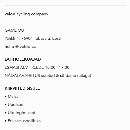
veloo
cycling company
GAME OÜ
Pähkli 1, 76901 Tabasalu, Eesti
hello @ veloo.cc
LAHTIOLEKUAJAD
ESMASPÄEV - REEDE 10.00 - 17.00
NÄDALAVAHETUS suletud & söidame rattaga!
KIIRVIITED SISUL
E
•
Meist
•
Uudised
•
Üldtingimused
•
Privaatsuspoliitika