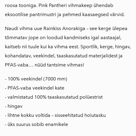
roosa tooniga. Pink Pantheri vihmakeep ühendab
eksootilise pantrimustri ja pehmed kaasaegsed värvid.
Naudi vihma uue Rainkiss Anorakiga – see kerge ülepea
tõmmatav jope on loodud kandmiseks igal aastaajal,
kaitseb nii tuule kui ka vihma eest. Sportlik, kerge, hingav,
kohandatav, veekindel, taaskasutatud materjalidest ja
PFAS-vaba… nüüd tantsime vihmas!
- 100% veekindel (7000 mm)
- PFAS-vaba veekindel kate
- valmistatud 100% taaskasutatud polüestrist
- hingav
- lihtne kokku voltida – sisseehitatud hoiutasku
- üks suurus sobib enamikele