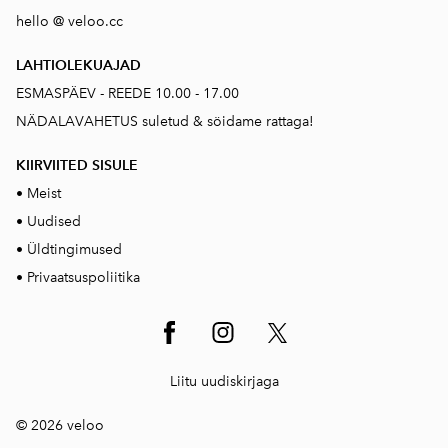
hello @ veloo.cc
LAHTIOLEKUAJAD
ESMASPÄEV - REEDE 10.00 - 17.00
NÄDALAVAHETUS suletud & söidame rattaga!
KIIRVIITED SISUL
E
•
Meist
•
Uudised
•
Üldtingimused
•
Privaatsuspoliitika
Liitu uudiskirjaga
© 2026 veloo