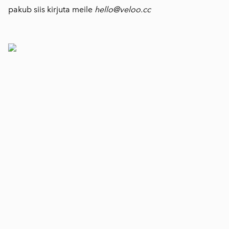
pakub siis kirjuta meile
hello@veloo.cc