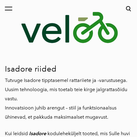
was added to the cart.
View cart
Isadore riided
Tutvuge Isadore tipptasemel rattariiete ja -varustusega.
Uusim tehnoloogia, mis toetab teie kirge jalgrattasõidu
vastu.
Innovatsioon juhib arengut – stiil ja funktsionaalsus
ühinevad, et pakkuda maksimaalset mugavust.
Kui leidsid
Isadore
koduleheküljelt tooted, mis Sulle huvi